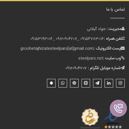
تماس با ما
مدیریت :
جواد گیلانی
تلفن همراه :
09154783016 _
09120904207 _
09153193016
پست الکترونیک :
groohetajhizatesteelpars[at]gmail.com
وب سایت :
steelpars.net
شماره موبایل تلگرام :
09120904207