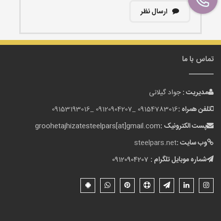
ارسال نظر
تماس با ما
مدیریت :
جواد گیلانی
تلفن همراه :
09154783016 _
09120904207 _
09153193016
پست الکترونیک :
groohetajhizatesteelpars[at]gmail.com
وب سایت :
steelpars.net
شماره موبایل تلگرام :
09120904207