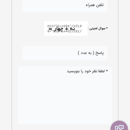
* سوال امنیتی :