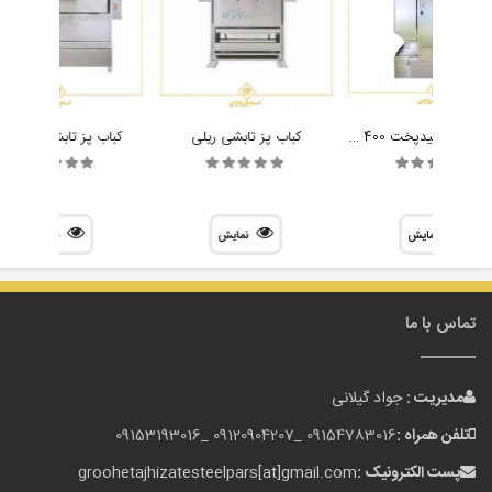
کباب پز تابشی شیدپخت 400 سیخ مدل یاقوت
کباب پز تابشی ریلی
کباب پز تابشی سالاماند
نمایش
نمایش
نمایش
تماس با ما
مدیریت :
جواد گیلانی
تلفن همراه :
09154783016 _
09120904207 _
09153193016
پست الکترونیک :
groohetajhizatesteelpars[at]gmail.com