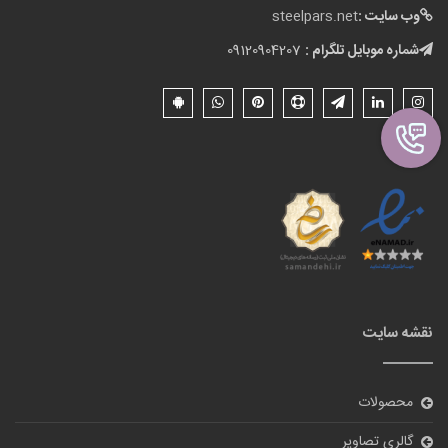
وب سایت :
steelpars.net
شماره موبایل تلگرام :
09120904207
نقشه سایت
محصولات
گالری تصاویر