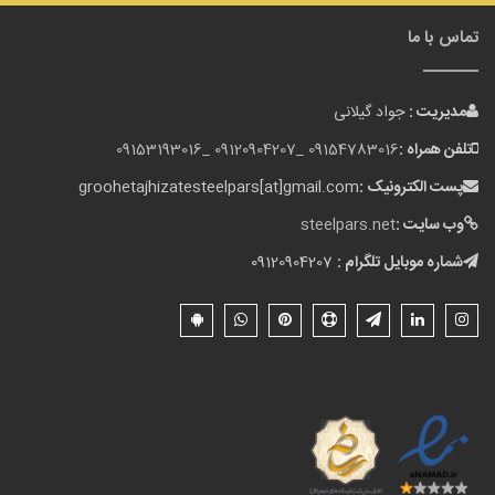
تماس با ما
مدیریت :
جواد گیلانی
تلفن همراه :
09154783016 _
09120904207 _
09153193016
پست الکترونیک :
groohetajhizatesteelpars[at]gmail.com
وب سایت :
steelpars.net
شماره موبایل تلگرام :
09120904207