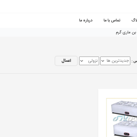
لاگ
تماس با ما
درباره ما
بن ماری گرم
اعمال
س :