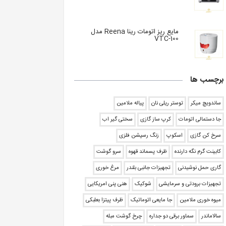
مایع ریز اتومات رینا Reena مدل
VTC-100
برچسب ها
ساندویچ میکر
توستر ریلی نان
پیاله ملامین
جا دستمالی اتومات
کرپ ساز گازی
سختی گیر اب
سرخ کن گازی
اسکوپ
زنگ رسپشن فلزی
کابینت گرم نگه دارنده
ظرف پسماند قهوه
سرو گوشت
گاری حمل نوشیدنی
تجهیزات جانبی بلندر
مرغ خوری
تجهیزات برودتی و سرمایشی
شوکیک
هنی پنی امریکایی
میوه خوری ملامین
جا مایعی اتوماتیک
ظرف پیتزا بعلبکی
سالاماندر
سماور برقی دو جداره
چرخ گوشت مبله