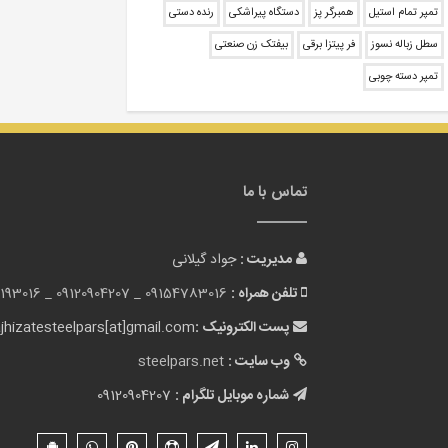
تمپر تمام استیل
همبرگر پز
دستگاه پیراشکی
رنده دستی
سطل زباله نسوز
فر پیتزا برقی
بیفتک زن صنعتی
تمپر دسته چوبی
تماس با ما
مدیریت :
جواد گیلانی
تلفن همراه :
09154783016 _
09120904207 _
193016
پست الکترونیک :
jhizatesteelpars[at]gmail.com
وب سایت :
steelpars.net
شماره موبایل تلگرام :
09120904207